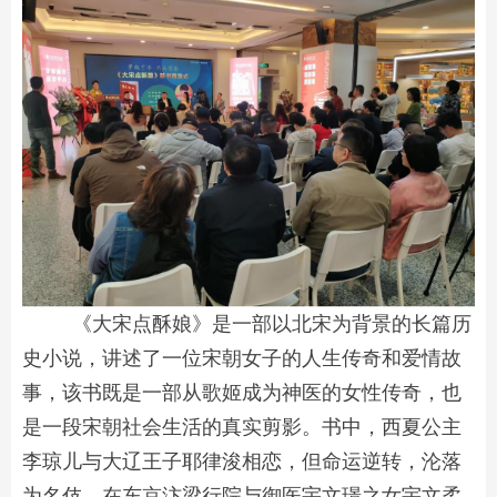
《大宋点酥娘》是一部以北宋为背景的长篇历
史小说，讲述了一位宋朝女子的人生传奇和爱情故
事，该书既是一部从歌姬成为神医的女性传奇，也
是一段宋朝社会生活的真实剪影。书中，西夏公主
李琼儿与大辽王子耶律浚相恋，但命运逆转，沦落
为名伎，在东京汴梁行院与御医宇文璟之女宇文柔