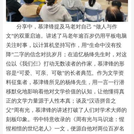
分享中，慕津锋提及马老对自己 “做人与作
文”的双重启迪。讲述了马老年逾百岁仍用平板电脑
关注时事，以计算机坚持写作，用“生命中没有投
降”二字的信念对抗岁月；在追忆杨绛先生时，对这
位以《我们仨》打动无数读者的作家，慕津锋的形
容是“可爱、可亲、可敬”的长者典范。作为文学资
料征集者，慕津锋所见的杨绛先生，用一言一行潜
移默化地影响着他对文学价值的认知，让他懂得真
正的文学力量源于人性本真；谈及“汉语拼音之
父”周有光，慕津锋的讲述打破了人们对学术大师的
刻板印象。书中特意收录的《周有光与马识途：惺
惺相惜的世纪老人》一文，便源自他对两位百岁名