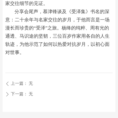
家交往细节的见证。
分享会尾声，慕津锋谈及《受泽集》书名的深
意：二十余年与名家交往的岁月，于他而言是一场
漫长而珍贵的“受泽”之旅。杨绛的纯粹、周有光的
通透、马识途的坚韧，三位百岁作家用各自的人生
轨迹，为他示范了如何以热爱对抗岁月，以初心面
对世事。
上一篇：
无
ꄴ
下一篇：
无
ꄲ